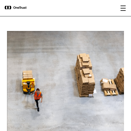
main
OneTrust nominata “Visionaria” nel
Scarica il
content
Magic Quadrant™ 2026 di Gartner®
rapporto
per le piattaforme di governance
dell’IA.