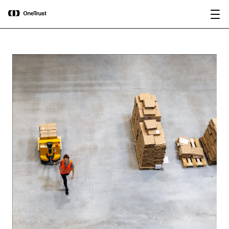
main
OneTrust nombrada Visionaria en el
Descargar
content
Magic Quadrant™ de Gartner® 2026
informe
para plataformas de gobernanza de IA.