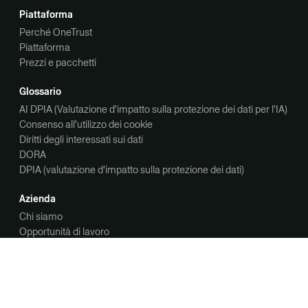
Piattaforma
Perché OneTrust
Piattaforma
Prezzi e pacchetti
Glossario
AI DPIA (Valutazione d'impatto sulla protezione dei dati per l'IA)
Consenso all'utilizzo dei cookie
Diritti degli interessati sui dati
DORA
DPIA (valutazione d'impatto sulla protezione dei dati)
Azienda
Chi siamo
Opportunità di lavoro
Contattaci
Contattaci
Richiedi una demo