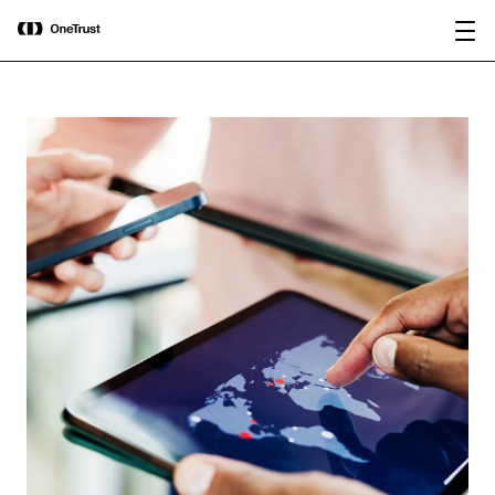
main
OneTrust nominata “Visionaria” nel
Scarica il
content
Magic Quadrant™ 2026 di Gartner®
rapporto
per le piattaforme di governance
dell’IA.