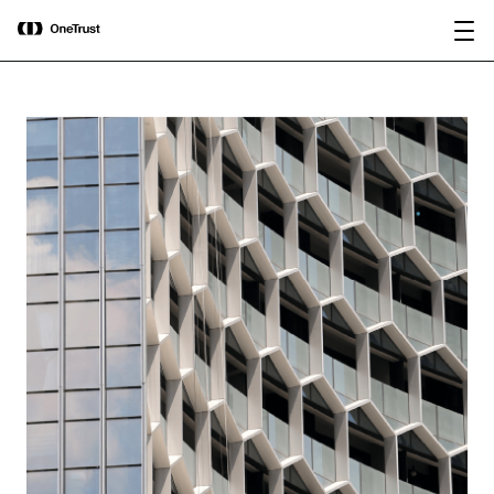
main
OneTrust nominata “Visionaria” nel
Scarica il
content
Magic Quadrant™ 2026 di Gartner®
rapporto
per le piattaforme di governance
dell’IA.