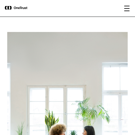
main
OneTrust nominata “Visionaria” nel
Scarica il
content
Magic Quadrant™ 2026 di Gartner®
rapporto
per le piattaforme di governance
dell’IA.