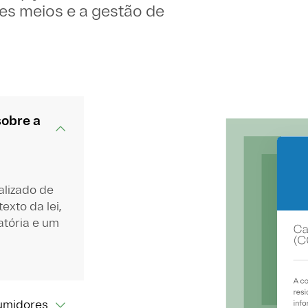
es meios e a gestão de
sobre a
alizado de
exto da lei,
atória e um
sumidores