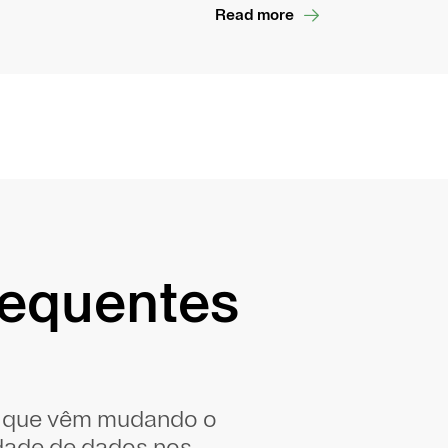
Read more
requentes
s que vêm mudando o
idade de dados nos