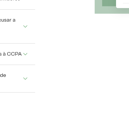
cusar a
os à CCPA
 de