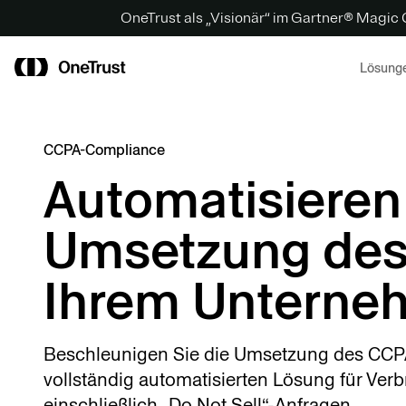
OneTrust als „Visionär“ im Gartner® Magic
Lösung
CCPA-Compliance
Automatisieren 
Umsetzung des
Ihrem Unterne
Beschleunigen Sie die Umsetzung des CCPA 
vollständig automatisierten Lösung für Ver
einschließlich „Do Not Sell“-Anfragen.