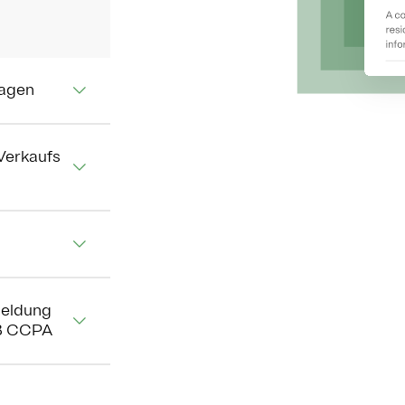
ragen
Verkaufs
Meldung
äß CCPA