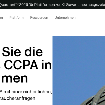
 Quadrant™ 2026 für Plattformen zur KI-Governance ausgezeic
en
Plattform
Ressourcen
Unternehmen
Sie die
 CCPA in
hmen
mit einer einheitlichen,
braucheranfragen