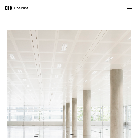
main
OneTrust als „Visionär“ im Gartner®
Bericht
content
Magic Quadrant™ 2026 für
herunterladen
Plattformen zur KI-Governance
ausgezeichnet.