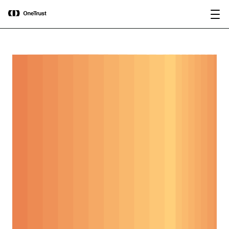
main
OneTrust nombrada Visionaria en el
Descargar
content
Magic Quadrant™ de Gartner® 2026
informe
para plataformas de gobernanza de IA.