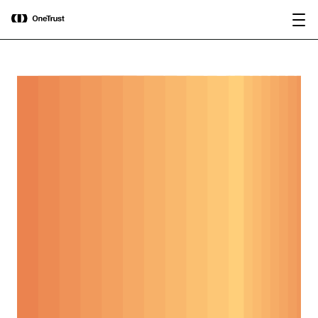
main
OneTrust nombrada Visionaria en el
Descargar
content
Magic Quadrant™ de Gartner® 2026
informe
para plataformas de gobernanza de IA.