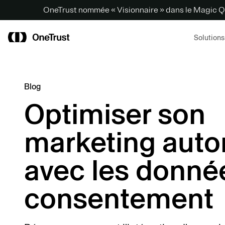
OneTrust nommée « Visionnaire » dans le Magic Q
Solutions
Blog
Optimiser son
marketing aut
avec les donné
consentement