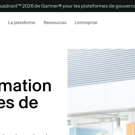
uadrant™ 2026 de Gartner® pour les plateformes de gouvernan
La plateforme
Ressources
L’entreprise
omation
es de