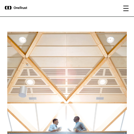
main
OneTrust nommée « Visionnaire »
Télécharger le
content
dans le Magic Quadrant™ 2026 de
rapport
Gartner® pour les plateformes de
gouvernance de l’IA.