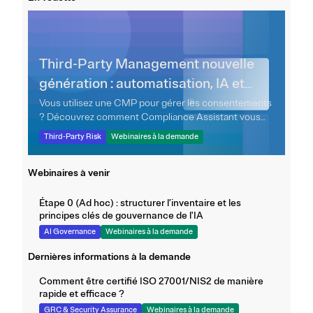
Third-Party Management nouvelle
génération : automatisation, IA et
intégrations pour une vision continue
Vous utilisez une CMP pour gérer les consentements
? Découvrez comment Compliance Assistant vous
des risques
permet d'aller plus loin avec un suivi automatisé et
Third-Party Risk
Webinaires à la demande
quotidien de la conformité de vos sites web aux
réglementations mondiales. Ce webinar vous
Webinaires à venir
présentera comment identifier, prioriser et corriger
les risques liés aux technologies de suivi – sans
configuration supplémentaire.
Étape 0 (Ad hoc) : structurer l’inventaire et les
principes clés de gouvernance de l'IA
AI Governance
Webinaires à la demande
Dernières informations à la demande
Comment être certifié ISO 27001/NIS2 de manière
rapide et efficace ?
GRC & Security Assurance
Webinaires à la demande