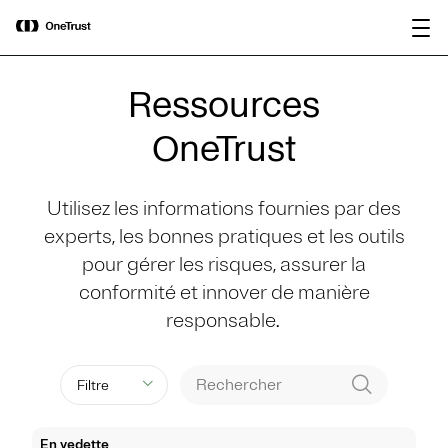
main
OneTrust nommée « Visionnaire »
Télécharger le
content
dans le Magic Quadrant™ 2026 de
rapport
Gartner® pour les plateformes de
gouvernance de l’IA.
Ressources
OneTrust
Utilisez les informations fournies par des
experts, les bonnes pratiques et les outils
pour gérer les risques, assurer la
conformité et innover de manière
responsable.
Filtre
En vedette