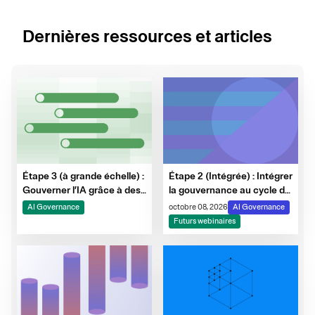
Dernières ressources et articles
Étape 3 (à grande échelle) :
Étape 2 (Intégrée) : Intégrer
Gouverner l’IA grâce à des
la gouvernance au cycle de
garde-fous, à la
vie de l’IA
AI Governance
octobre 08, 2026
AI Governance
surveillance et à
Futurs webinaires
l’automatisation des
preuves