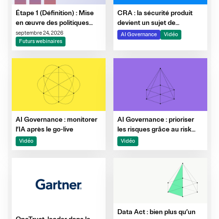
CRA : la sécurité produit
Étape 1 (Définition) : Mise
devient un sujet de
en œuvre des politiques
gouvernance
d'IA et instauration d'une
septembre 24, 2026
AI Governance
Vidéo
gouvernance
Futurs webinaires
interfonctionnelle
AI Governance : monitorer
AI Governance : prioriser
l’IA après le go-live
les risques grâce au risk
tiering
Vidéo
Vidéo
Data Act : bien plus qu’un