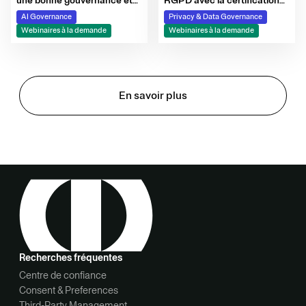
une bonne gouvernance et
RGPD avec la certification
maîtrise des risques ?
EuroPrivacy
AI Governance
Privacy & Data Governance
Webinaires à la demande
Webinaires à la demande
En savoir plus
Recherches fréquentes
Centre de confiance
Consent & Preferences
Third-Party Management