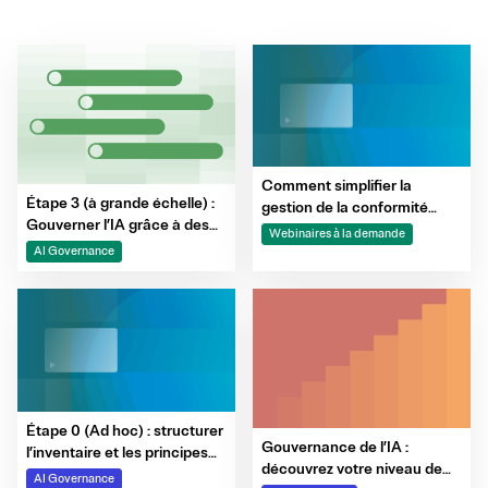
Comment simplifier la
Étape 3 (à grande échelle) :
gestion de la conformité
Gouverner l’IA grâce à des
entre les équipes grâce à
Webinaires à la demande
garde-fous, à la surveillance
l’automatisation ?
AI Governance
et à l’automatisation des
preuves
Étape 0 (Ad hoc) : structurer
Gouvernance de l’IA :
l’inventaire et les principes
découvrez votre niveau de
clés de gouvernance de l'IA
AI Governance