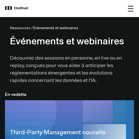
main
OneTrust nommée « Visionnaire »
Télécharger le
content
dans le Magic Quadrant™ 2026 de
rapport
Gartner® pour les plateformes de
gouvernance de l’IA.
Ressources
Événements et webinaires
Événements et webinaires
Découvrez des sessions en personne, en live ou en
replay, conçues pour vous aider à anticiper les
réglementations émergentes et les évolutions
rapides concernant les données et l’IA.
En vedette
Third-Party Management nouvelle