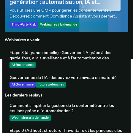
génération : automatisation, IA et
intégrations pour une vision continue des
Vous utilisez une CMP pour gérer les consentements ?
Découvrez comment Compliance Assistant vous permet
risques
d'aller plus loin avec un suivi automatisé et quotidien de la
Third-Party Risk
Webinaires à la demande
conformité de vos sites web aux réglementations
mondiales. Ce webinar vous présentera comment identifier,
Webinaires à venir
prioriser et corriger les risques liés aux technologies de suivi
– sans configuration supplémentaire.
Étape 3 (à grande échelle) : Gouverner l’IA grâce à des
garde-fous, à la surveillance et à l’automatisation des
preuves
AI Governance
Gouvernance de l’IA : découvrez votre niveau de maturité
AI Governance
Futurs webinaires
Les derniers replays
Comment simplifier la gestion de la conformité entre les
équipes grâce à l’automatisation ?
Webinaires à la demande
Étape 0 (Ad hoc) : structurer l’inventaire et les principes clés