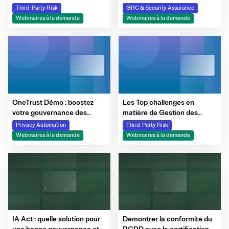
automatisation, IA et
votre conformité avec
Third-Party Risk
GRC & Security Assurance
intégrations pour une vision
OneTrust
Webinaires à la demande
Webinaires à la demande
continue des risques
OneTrust Démo : boostez
Les Top challenges en
votre gouvernance des
matière de Gestion des
données grâce à
Risques Tiers
Privacy Automation
Third-Party Risk
l'automatisation
Webinaires à la demande
Webinaires à la demande
IA Act : quelle solution pour
Démontrer la conformité du