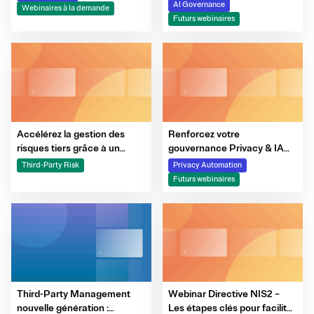
maturité
AI Governance
Webinaires à la demande
Futurs webinaires
Accélérez la gestion des
Renforcez votre
risques tiers grâce à un
gouvernance Privacy & IA
process unifié, automatisé et
grâce à la plus grande veille
Third-Party Risk
Privacy Automation
amplifié par les agents IA
réglementaire mondiale :
Futurs webinaires
pour une maîtrise de bout en
demo
bout de la relation avec vos
tiers : de l’onboarding à
l’offboarding
Third-Party Management
Webinar Directive NIS2 –
nouvelle génération :
Les étapes clés pour faciliter