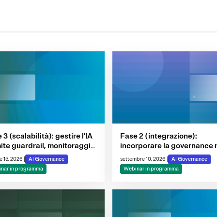
 3 (scalabilità): gestire l'IA
Fase 2 (integrazione):
ite guardrail, monitoraggio
incorporare la governance 
tomazione della raccolta
ciclo di vita dell'IA
e 15, 2026
|
AI Governance
settembre 10, 2026
|
AI Governance
e evidenze
nar in programma
Webinar in programma