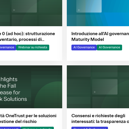
 0 (ad hoc): strutturazione
Introduzione all'AI governa
nventario, processi di
Maturity Model
isizione e governance di
overnance
Webinar su richiesta
AI Governance
AI Governance
e
Consensi e richieste degli
tà OneTrust per le soluzioni
interessati: la trasparenza
estione del rischio
chiave di volta per la