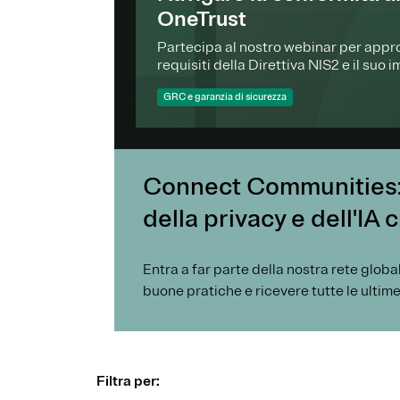
OneTrust
Partecipa al nostro webinar per approf
requisiti della Direttiva NIS2 e il suo i
italiano.
GRC e garanzia di sicurezza
Connect Communities: l
della privacy e dell'IA
Entra a far parte della nostra rete glob
buone pratiche e ricevere tutte le ultim
Filtra per: