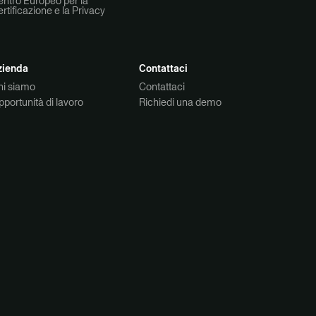
ntro Europeo per la
rtificazione e la Privacy
zienda
Contattaci
hi siamo
Contattaci
portunità di lavoro
Richiedi una demo