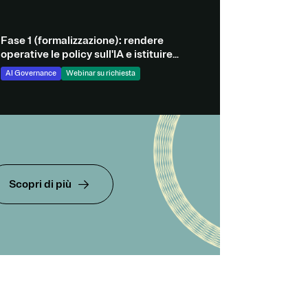
Fase 1 (formalizzazione): rendere
operative le policy sull'IA e istituire
una governance trasversale
AI Governance
Webinar su richiesta
Scopri di più