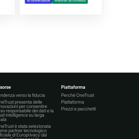
AI Governance
Webinar su richiesta
isorse
Piattaforma
ndenza verso la fiducia
Perché OneTrust
eTrust presenta delle
Piattaforma
novazioni per consentire
Prezzi e pacchetti
uso responsabile dei dati e la
ust intelligence su larga
cala
eTrust è stata selezionata
ome partner tecnologico
ficiale di Europrivacy dal