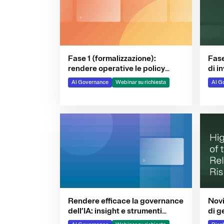
Fase 1 (formalizzazione):
Fase
rendere operative le policy
di i
sull'IA e istituire una
acqu
AI Governance
Webinar su richiesta
AI G
governance trasversale
bas
Rendere efficace la governance
Novi
dell’IA: insight e strumenti
di g
pratici