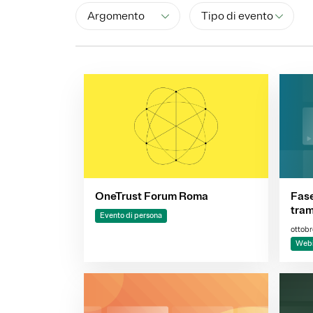
Argomento
Tipo di evento
OneTrust Forum Roma
Fase
tram
Evento di persona
e au
ottobr
dell
Webi