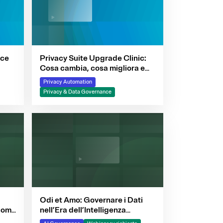
nce
Privacy Suite Upgrade Clinic:
Cosa cambia, cosa migliora e
come ottenere valore
Privacy Automation
rapidamente
Privacy & Data Governance
Odi et Amo: Governare i Dati
 come
nell’Era dell’Intelligenza
Artificiale