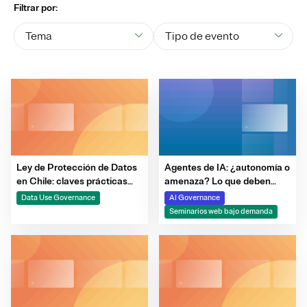
Filtrar por:
Tema
Tipo de evento
Ley de Protección de Datos
Agentes de IA: ¿autonomía o
en Chile: claves prácticas
amenaza? Lo que deben
para estar listos a tiempo
saber los equipos de ciber-
Data Use Governance
AI Governance
riesgo
Seminarios web bajo demanda