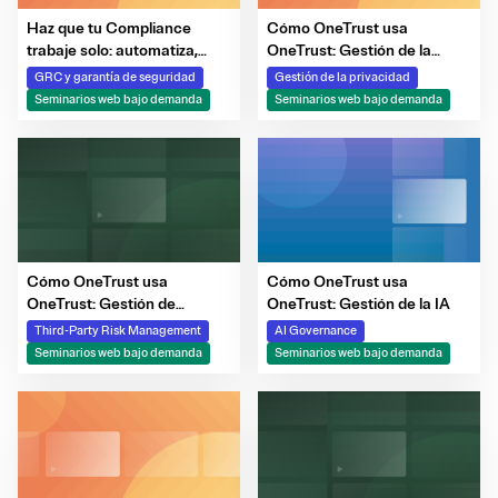
Haz que tu Compliance
Cómo OneTrust usa
trabaje solo: automatiza,
OneTrust: Gestión de la
evalúa y toma el control de
privacidad de los datos
GRC y garantía de seguridad
Gestión de la privacidad
tus riesgos
Seminarios web bajo demanda
Seminarios web bajo demanda
Cómo OneTrust usa
Cómo OneTrust usa
OneTrust: Gestión de
OneTrust: Gestión de la IA
terceros y proveedores
Third-Party Risk Management
AI Governance
Seminarios web bajo demanda
Seminarios web bajo demanda