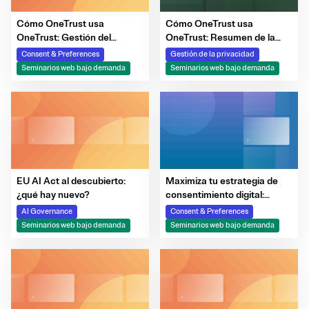
Cómo OneTrust usa
Cómo OneTrust usa
OneTrust: Gestión del
OneTrust: Resumen de la
consentimiento y las
plataforma
Consent & Preferences
Gestión de la privacidad
preferencias
Seminarios web bajo demanda
Seminarios web bajo demanda
EU AI Act al descubierto:
Maximiza tu estrategia de
¿qué hay nuevo?
consentimiento digital:
¿cómo lo hacemos desde
AI Governance
Consent & Preferences
OneTrust?
Seminarios web bajo demanda
Seminarios web bajo demanda