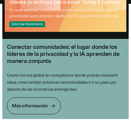
claves prácticas para estar listos a tiempo
En este webinar revisaremos junto a expertos los cambios y
prioridades para avanzar rápido con la Ley de Protección de
Datos de Chile: qué decisiones tomar primero, cómo
Data Use Governance
organizar responsables y evidencias, y cómo convertir el
cumplimiento en una ventaja competitiva (menos fricción
comercial, procesos más eficientes y mayor confianza).
Conectar comunidades: el lugar donde los
líderes de la privacidad y la IA aprenden de
manera conjunta
Únete a la red global de compañeros donde podrás compartir
ideas, intercambiar prácticas recomendadas e ir un paso por
delante de las normativas emergentes.
Más información