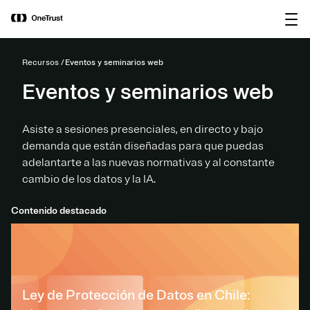
main
OneTrust nombrada Visionaria en el
Descargar
content
Magic Quadrant™ de Gartner® 2026
informe
para plataformas de gobernanza de IA.
Recursos
Eventos y seminarios web
Eventos y seminarios web
Asiste a sesiones presenciales, en directo y bajo
demanda que están diseñadas para que puedas
adelantarte a las nuevas normativas y al constante
cambio de los datos y la IA.
Contenido destacado
Ley de Protección de Datos en Chile: