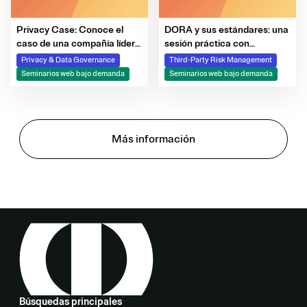
Privacy Case: Conoce el
DORA y sus estándares: una
caso de una compañía líder
sesión práctica con
en el sector de
OneTrust y Deloitte
Privacy & Data Governance
Third-Party Risk Management
telecomunicaciones
Seminarios web bajo demanda
Seminarios web bajo demanda
Más información
Búsquedas principales