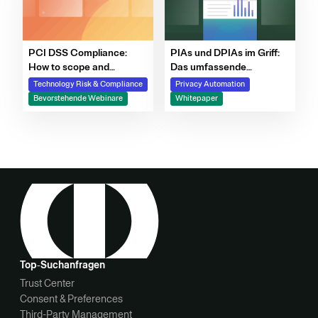
PCI DSS Compliance:
PIAs und DPIAs im Griff:
How to scope and
Das umfassende
streamline monitoring with
Handbuch für
Technology Risk & Compliance
Privacy Automation
Certification Automation
Datenschutzexperten
Bevorstehende Webinare
Whitepaper
Top‑Suchanfragen
Trust Center
Consent & Preferences
Third-Party Management