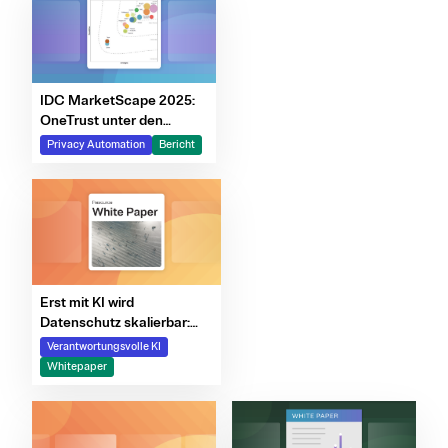
IDC MarketScape 2025:
OneTrust unter den
Spitzenanbietern von
Privacy Automation
Bericht
Datenschutz-Compliance-
Software
Erst mit KI wird
Datenschutz skalierbar:
Willkommen in der neuen
Verantwortungsvolle KI
Ära des
Whitepaper
Datenschutzmanagements