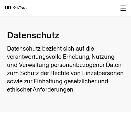
main
OneTrust als „Visionär“ im Gartner®
Bericht
content
Magic Quadrant™ 2026 für
herunterladen
Plattformen zur KI-Governance
ausgezeichnet.
Datenschutz
Datenschutz bezieht sich auf die
verantwortungsvolle Erhebung, Nutzung
und Verwaltung personenbezogener Daten
zum Schutz der Rechte von Einzelpersonen
sowie zur Einhaltung gesetzlicher und
ethischer Anforderungen.