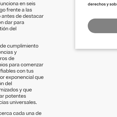
funciona en seis
derechos y sob
go frente a las
o antes de destacar
n dar para
ión del
 de cumplimiento
ncias y
tros de
opios para comenzar
fiables con tus
alor exponencial que
ón del
imizados y que
ar potentes
ias universales.
cerca cada una de