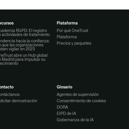
ecursos
Plataforma
cademia RGPD: El registro
Por qué OneTrust
 actividades de tratamiento
Plataforma
ndencia hacia la confianza:
Precios y paquetes
 que las organizaciones
ben vigilar en 2023
eTrust abre un Hub global
 Madrid para impulsar su
recimiento
ontacto
Glosario
ontáctanos
Agentes de supervisión
licitar demostración
Consentimiento de cookies
DORA
EIPD de IA
Gobernanza de la IA