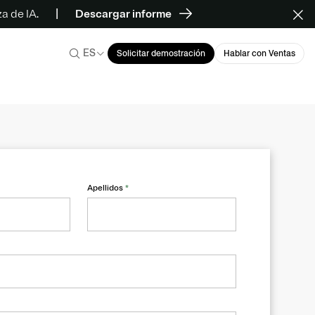
a de IA.
Descargar informe
ES
Solicitar demostración
Hablar con Ventas
Apellidos
*