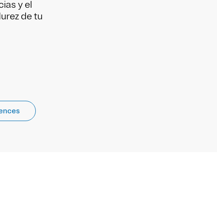
ias y el
urez de tu
rences