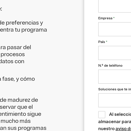
:
Empresa
*
de preferencias y
uentra tu programa
País
*
a pasar del
n procesos
 datos con
N.º de teléfono
a fase, y cómo
Soluciones que te i
o de madurez de
servar que el
entimiento sigue
Al selecci
ón mucho más
almacenar para 
dan sus programas
nuestro
aviso d