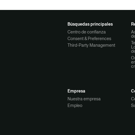
Búsquedas principales
R
Centro de confianza
A
de
Consent & Preferences
Te
Third-Party Management
Lo
de
On
en
c
Empresa
C
Nuestra empresa
C
Empleo
So