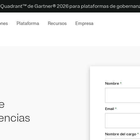
 Quadrant™ de Gartner® 2026 para plataformas de gobernanz
ones
Plataforma
Recursos
Empresa
Nombre
*
e
Email
*
encias
Nombre del cargo
*