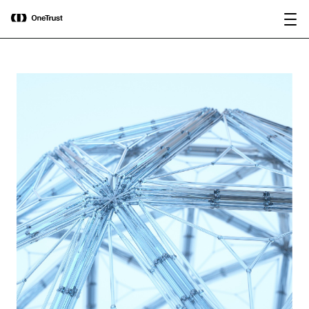
main
OneTrust nominata “Visionaria” nel
Scarica il
content
Magic Quadrant™ 2026 di Gartner®
rapporto
per le piattaforme di governance
dell’IA.