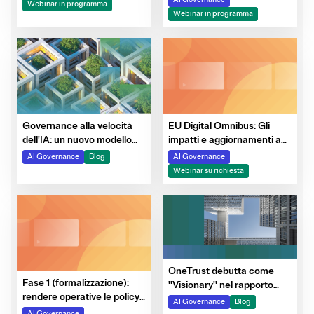
automazione della raccolta
Webinar in programma
delle evidenze
Webinar in programma
EU Digital Omnibus: Gli
Governance alla velocità
impatti e aggiornamenti a
dell'IA: un nuovo modello
GDPR e AI Act
operativo
AI Governance
AI Governance
Blog
Webinar su richiesta
OneTrust debutta come
Fase 1 (formalizzazione):
''Visionary'' nel rapporto
rendere operative le policy
Magic Quadrant di Gartner
AI Governance
Blog
sull'IA e istituire una
del 2026 sulle piattaforme
AI Governance