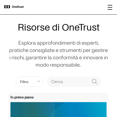
main
OneTrust nominata “Visionaria” nel
Scarica il
content
Magic Quadrant™ 2026 di Gartner®
rapporto
per le piattaforme di governance
dell’IA.
Risorse di OneTrust
Esplora approfondimenti di esperti,
pratiche consigliate e strumenti per gestire
i rischi, garantire la conformità e innovare in
modo responsabile.
Filtro
In primo piano