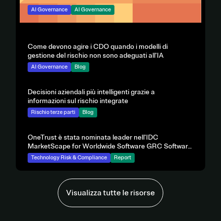
Scarica il Rapporto sulle previsioni OneTrust 2026 per
AI Governance
AI Governance
esplorare i principali insight che stanno plasmando
una leadership responsabile nell’IA.
Come devono agire i CDO quando i modelli di
gestione del rischio non sono adeguati all'IA
AI Governance
Blog
Decisioni aziendali più intelligenti grazie a
informazioni sul rischio integrate
Rischio terze parti
Blog
OneTrust è stata nominata leader nell'IDC
MarketScape for Worldwide Software GRC Software
Report 2025
Technology Risk & Compliance
Report
Visualizza tutte le risorse