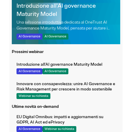
Introduzione all'AI governance
Maturity Model
Una sessione introduttiva dedicata al OneTrust AI
Governance Maturity Model, pensata per aiutare i
leader a valutare il proprio stato attuale, comprendere
AI Governance
AI Governance
le quattro fasi di maturità e capire come la
governance evolva da una compliance manuale a un
Prossimi webinar
modello automatizzato e integrato lungo l’intero ciclo
di vita.
Introduzione all'AI governance Maturity Model
AI Governance
AI Governance
Innovare con consapevolezza: unire AI Governance e
Risk Management per crescere in modo sostenibile
Webinar su richiesta
Ultime novità on-demand
EU Digital Omnibus: impatti e aggiornamenti su
GDPR, AI Act ed ePrivacy
AI Governance
Webinar su richiesta