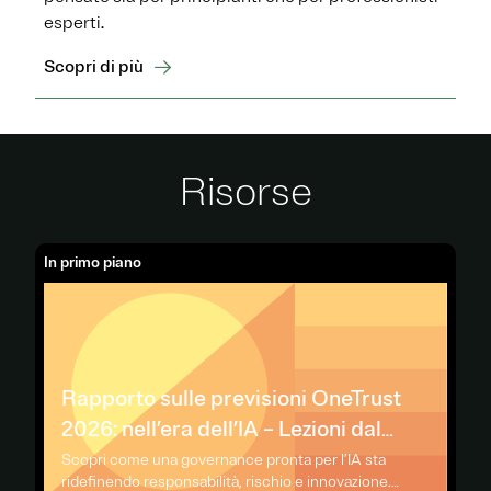
esperti.
Scopri di più
Risorse
In primo piano
Rapporto sulle previsioni OneTrust
2026: nell’era dell’IA – Lezioni dal
futuro
Scopri come una governance pronta per l’IA sta
ridefinendo responsabilità, rischio e innovazione.