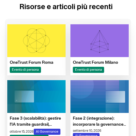
Risorse e articoli più recenti
OneTrust Forum Roma
OneTrust Forum Milano
Evento di persona
Evento di persona
Fase 3 (scalabilità): gestire
Fase 2 (integrazione):
l'IA tramite guardrail,
incorporare la governance
monitoraggio e
nel ciclo di vita dell'IA
settembre 10, 2026
ottobre 15, 2026
AI Governance
AI Governance