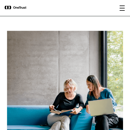
main
OneTrust nomeada “Visionária” no
content
Baixar relatório
Magic Quadrant™ 2026 da Gartner®
para plataformas de governança de IA.