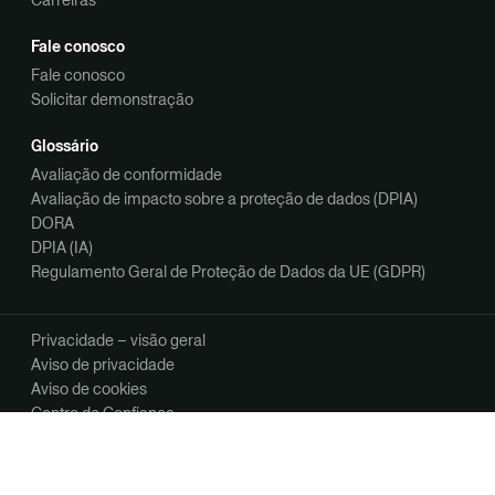
Carreiras
Fale conosco
Fale conosco
Solicitar demonstração
Glossário
Avaliação de conformidade
Avaliação de impacto sobre a proteção de dados (DPIA)
DORA
DPIA (IA)
Regulamento Geral de Proteção de Dados da UE (GDPR)
Privacidade – visão geral
Aviso de privacidade
Aviso de cookies
Centro de Confiança
Opções de privacidade
Gerencie suas preferências de comunicação