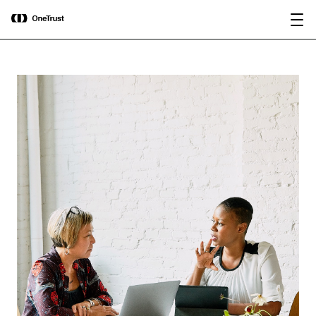
main
OneTrust nombrada Visionaria en el
Descargar
content
Magic Quadrant™ de Gartner® 2026
informe
para plataformas de gobernanza de IA.