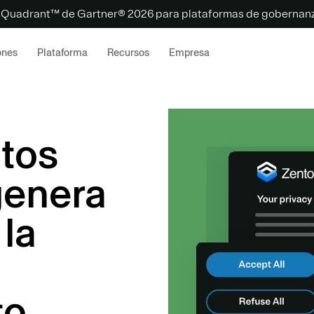
 Quadrant™ de Gartner® 2026 para plataformas de gobernanz
ones
Plataforma
Recursos
Empresa
atos
genera
la
to