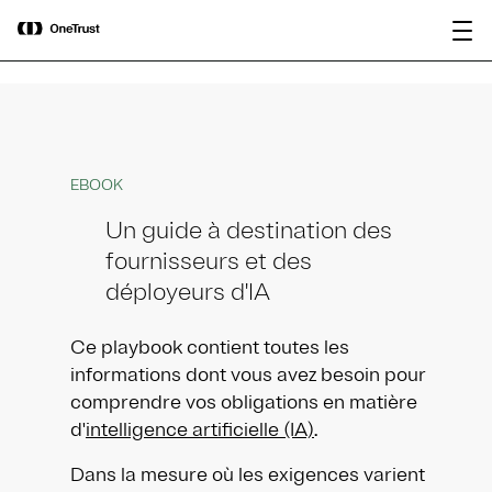
main
OneTrust nommée « Visionnaire »
Télécharger le
content
dans le Magic Quadrant™ 2026 de
rapport
Gartner® pour les plateformes de
gouvernance de l’IA.
EBOOK
Un guide à destination des
fournisseurs et des
déployeurs d'IA
Ce playbook contient toutes les
informations dont vous avez besoin pour
comprendre vos obligations en matière
d'
intelligence artificielle (IA)
.
Dans la mesure où les exigences varient