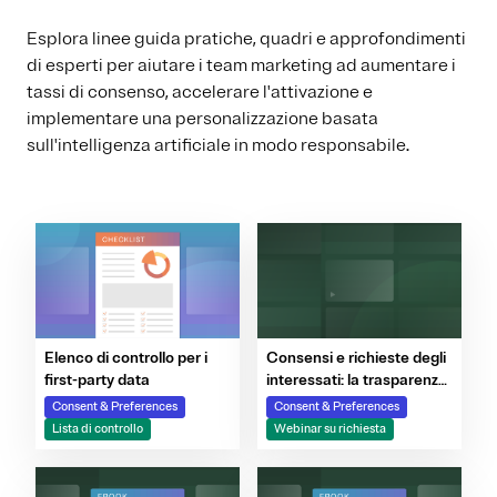
Esplora linee guida pratiche, quadri e approfondimenti
di esperti per aiutare i team marketing ad aumentare i
tassi di consenso, accelerare l'attivazione e
implementare una personalizzazione basata
sull'intelligenza artificiale in modo responsabile.
Consensi e richieste degli
Elenco di controllo per i
interessati: la trasparenza
first-party data
come chiave di volta per la
Consent & Preferences
Consent & Preferences
fidelizzazione
Webinar su richiesta
Lista di controllo