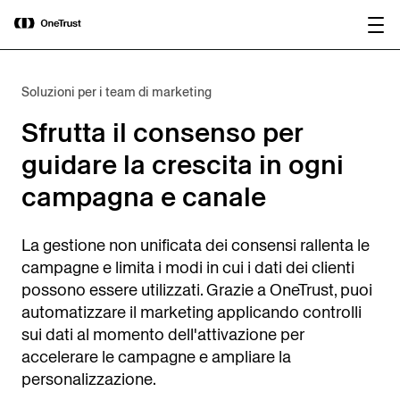
main
OneTrust nominata “Visionaria” nel
Scarica il
content
Magic Quadrant™ 2026 di Gartner®
rapporto
per le piattaforme di governance
dell’IA.
Soluzioni per i team di marketing
Sfrutta il consenso per
guidare la crescita in ogni
campagna e canale
La gestione non unificata dei consensi rallenta le
campagne e limita i modi in cui i dati dei clienti
possono essere utilizzati. Grazie a OneTrust, puoi
automatizzare il marketing applicando controlli
sui dati al momento dell'attivazione per
accelerare le campagne e ampliare la
personalizzazione.