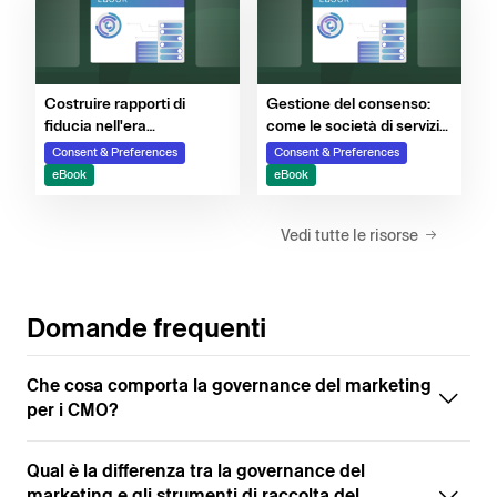
Costruire rapporti di
Gestione del consenso:
fiducia nell'era
come le società di servizi
dell'intelligenza artificiale:
finanziari costruiscono
Consent & Preferences
Consent & Preferences
una guida al consenso,
rapporti basati sulla
eBook
eBook
alla privacy e
fiducia
all'eccellenza nell'uso dei
Vedi tutte le risorse
first-party data
Domande frequenti
Che cosa comporta la governance del marketing
per i CMO?
Qual è la differenza tra la governance del
marketing e gli strumenti di raccolta del