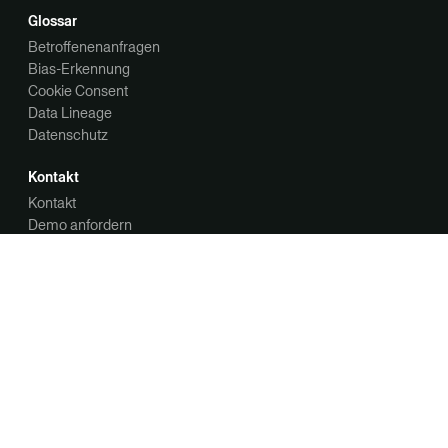
Glossar
Betroffenenanfragen
Bias-Erkennung
Cookie Consent
Data Lineage
Datenschutz
Kontakt
Kontakt
Demo anfordern
Unternehmen
Über uns
Karriere
Datenschutzübersicht
Datenschutzerklärung
Cookie-Hinweis
Trust Center