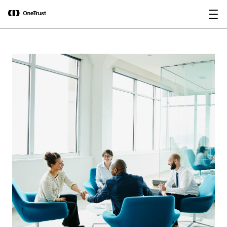
main
OneTrust als „Visionär“ im Gartner®
Bericht
content
Magic Quadrant™ 2026 für
herunterladen
Plattformen zur KI-Governance
ausgezeichnet.