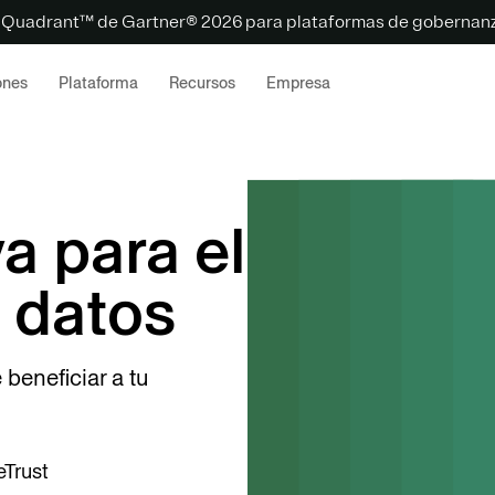
 Quadrant™ de Gartner® 2026 para plataformas de gobernanz
ones
Plataforma
Recursos
Empresa
va para el
 datos
beneficiar a tu
eTrust