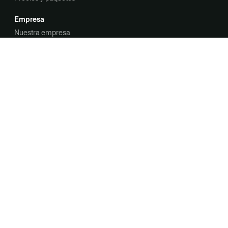
Empresa
Nuestra empresa
Empleo
Contacto
Contáctanos
Solicitar demostración
Glosario
Agentes de supervisión
Consentimiento de cookies
DORA
EIPD de IA
Gobernanza de la IA
Resumen de privacidad
Aviso de privacidad
Aviso de cookies