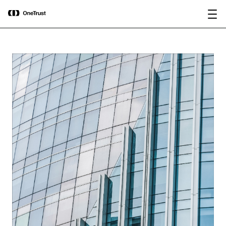
main
OneTrust nombrada Visionaria en el
Descargar
content
Magic Quadrant™ de Gartner® 2026
informe
para plataformas de gobernanza de IA.