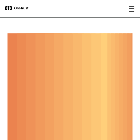
main
OneTrust nombrada Visionaria en el
Descargar
content
Magic Quadrant™ de Gartner® 2026
informe
para plataformas de gobernanza de IA.