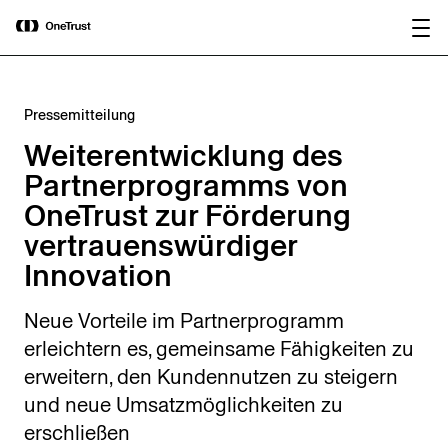
main
OneTrust als „Visionär“ im Gartner®
Bericht
content
Magic Quadrant™ 2026 für
herunterladen
Plattformen zur KI-Governance
ausgezeichnet.
Pressemitteilung
Weiterentwicklung des
Partnerprogramms von
OneTrust zur Förderung
vertrauenswürdiger
Innovation
Neue Vorteile im Partnerprogramm
erleichtern es, gemeinsame Fähigkeiten zu
erweitern, den Kundennutzen zu steigern
und neue Umsatzmöglichkeiten zu
erschließen