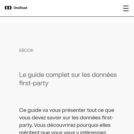
main
OneTrust nommée « Visionnaire »
Télécharger le
content
dans le Magic Quadrant™ 2026 de
rapport
Gartner® pour les plateformes de
gouvernance de l’IA.
EBOOK
Le guide complet sur les données
first-party
Ce guide va vous présenter tout ce que
vous devez savoir sur les données first-
party. Vous découvrirez pourquoi elles
méritent que vous vous y intéressiez,