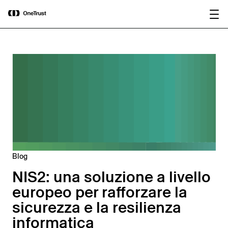
main
OneTrust nominata “Visionaria” nel
Scarica il
content
Magic Quadrant™ 2026 di Gartner®
rapporto
per le piattaforme di governance
dell’IA.
Blog
NIS2: una soluzione a livello
europeo per rafforzare la
sicurezza e la resilienza
informatica